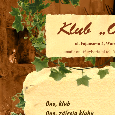
ul. Fajansowa 4, Wa
email:
ona@cyberia.pl
tel. 
Ona, klub
Ona, zdjęcia klubu