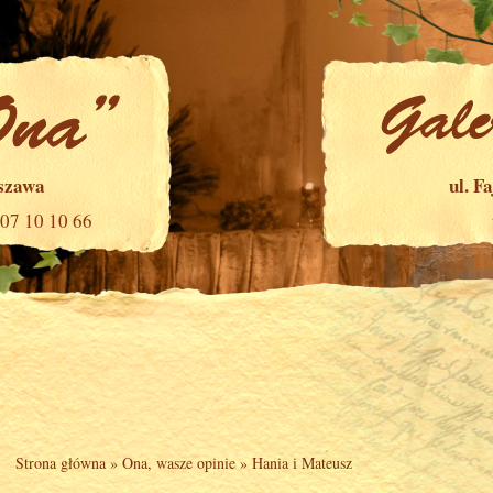
rszawa
ul. F
507 10 10 66
Strona główna
»
Ona, wasze opinie
»
Hania i Mateusz