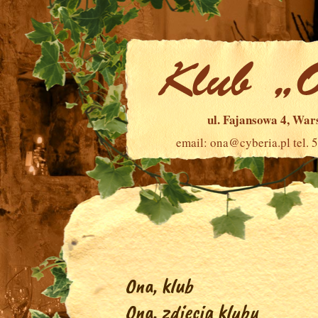
ul. Fajansowa 4, Wa
email:
ona@cyberia.pl
tel. 
Ona, klub
Ona, zdjęcia klubu