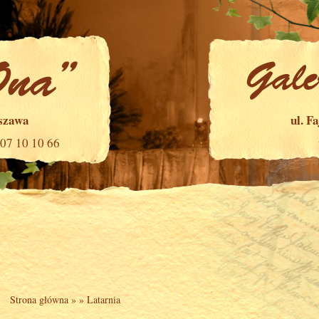
rszawa
ul. F
507 10 10 66
Strona główna
» »
Latarnia