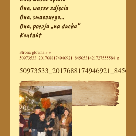
Ona, wasze zdjęcia
Ona, smacznego…
Ona, poezja „na dachu”
Kontakt
Strona główna
» »
50973533_2017688174946921_8456531421727555584_n
50973533_2017688174946921_845653