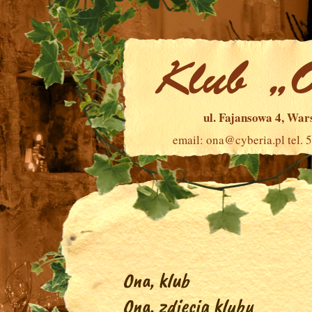
ul. Fajansowa 4, Wa
email:
ona@cyberia.pl
tel. 
Ona, klub
Ona, zdjęcia klubu