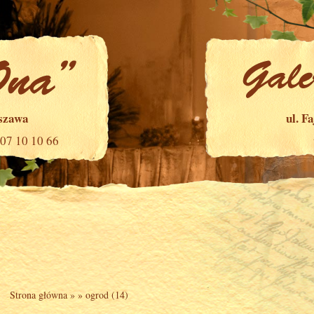
rszawa
ul. F
507 10 10 66
Strona główna
» »
ogrod (14)