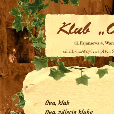
ul. Fajansowa 4, Wa
email:
ona@cyberia.pl
tel. 
Ona, klub
Ona, zdjęcia klubu