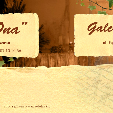
rszawa
ul. F
507 10 10 66
Strona główna
» »
sala-dolna (5)