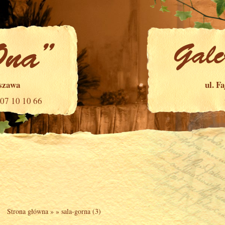
rszawa
ul. F
507 10 10 66
Strona główna
» »
sala-gorna (3)