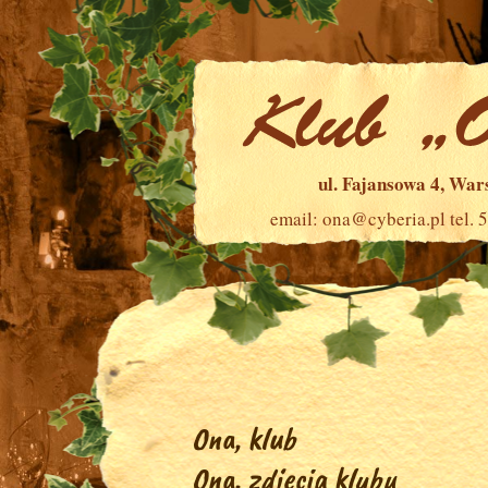
ul. Fajansowa 4, Wa
email:
ona@cyberia.pl
tel. 
Ona, klub
Ona, zdjęcia klubu