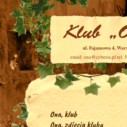
ul. Fajansowa 4, Wa
email:
ona@cyberia.pl
tel. 
Ona, klub
Ona, zdjęcia klubu