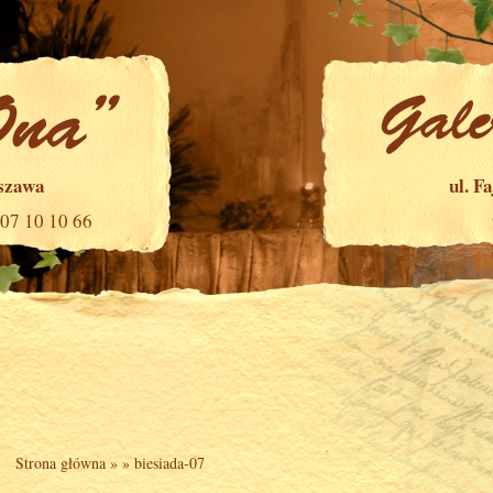
rszawa
ul. F
507 10 10 66
Strona główna
» »
biesiada-07