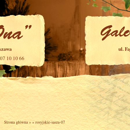
rszawa
ul. F
507 10 10 66
Strona główna
» »
rosyjskie-sasza-07