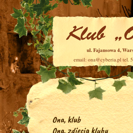
ul. Fajansowa 4, Wa
email:
ona@cyberia.pl
tel. 
Ona, klub
Ona, zdjęcia klubu