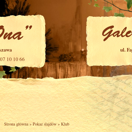
rszawa
ul. F
507 10 10 66
Strona główna
»
Pokaz slajdów
»
Klub