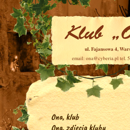
ul. Fajansowa 4, Wa
email:
ona@cyberia.pl
tel. 
Ona, klub
Ona, zdjęcia klubu